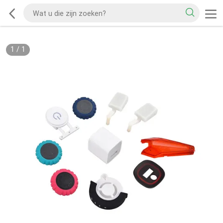
1
/
1