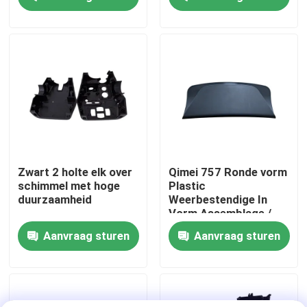
spuitgietmatrijs
operator
Over ons
Fabriekstocht
Kwaliteitscontrole
NEEM CONTACT MET ONS OP
Zwart 2 holte elk over
Qimei 757 Ronde vorm
schimmel met hoge
Plastic
duurzaamheid
Weerbestendige In
Nieuws
Vorm Assemblage /
Multi Component
Aanvraag sturen
Aanvraag sturen
Molding
Gevallen
Offerte Aanvragen