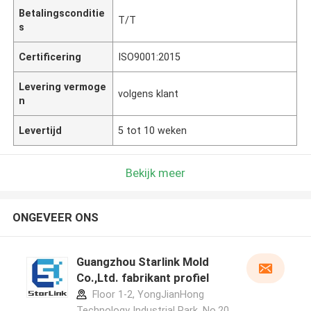
Betalingsconditie
T/T
s
Certificering
ISO9001:2015
Levering vermoge
volgens klant
n
Levertijd
5 tot 10 weken
Bekijk meer
ONGEVEER ONS
Guangzhou Starlink Mold
Co.,Ltd. fabrikant profiel
Floor 1-2, YongJianHong
Technology Industrial Park, No.20