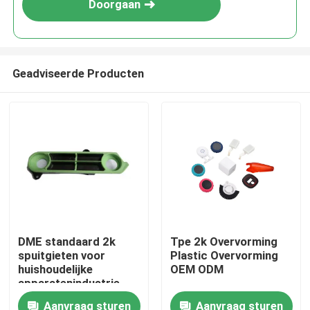
Doorgaan
Geadviseerde Producten
Thuis
DME standaard 2k
Tpe 2k Overvorming
spuitgieten voor
Plastic Overvorming
Producten
huishoudelijke
OEM ODM
apparatenindustrie
kunststof
Aanvraag sturen
Aanvraag sturen
VR-show