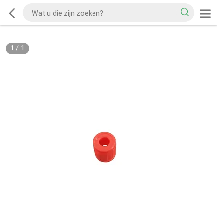
1
/
1