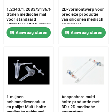
1.2343/1.2083/S136/NAK80
2D-vormontwerp voor
Stalen medische mal
precieze productie
voor standaard
van siliconen medisch
LKM/Hasco/DME/Misumi
onderdeel
BMC
Aanvraag sturen
Aanvraag sturen
ventilatorcomponent
Thuis
Producten
1 miljoen
Aanpasbare multi-
schimmellevensduur
holte productie met
en polijst Multi-holte
3D / 2D medische
VR-show
medische schimmel
apparatuur