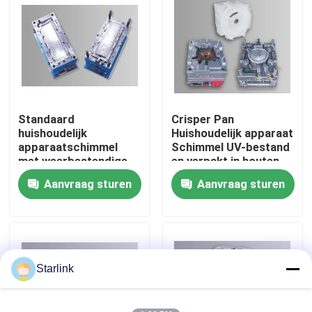
Over ons
Fabriekstocht
Standaard
Crisper Pan
Kwaliteitscontrole
huishoudelijk
Huishoudelijk apparaat
apparaatschimmel
Schimmel UV-bestand
met weerbestendige
en verpakt in houten
NEEM CONTACT MET ONS OP
UV- en 4140
kast voor producten
Aanvraag sturen
Aanvraag sturen
schimmelbasisstaal
Nieuws
Gevallen
Starlink
Offerte Aanvragen