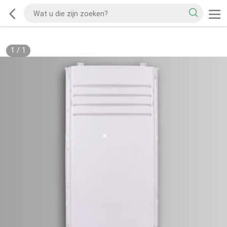
1
/
1