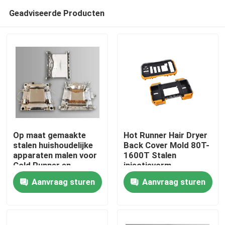
Geadviseerde Producten
Op maat gemaakte
Hot Runner Hair Dryer
stalen huishoudelijke
Back Cover Mold 80T-
apparaten malen voor
1600T Stalen
Thuis
Cold Runner en
injectievorm
Crisper Pan
Aanvraag sturen
Aanvraag sturen
kenmerken
Producten
VR-show