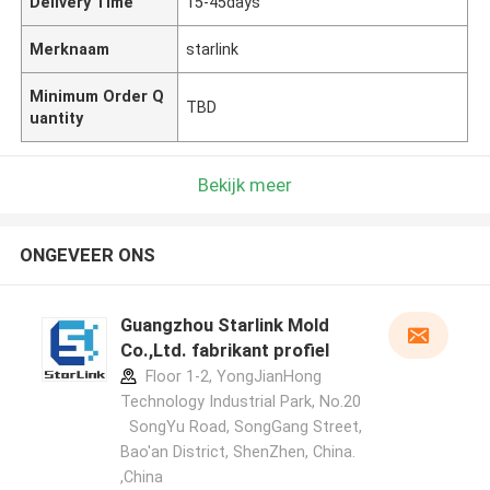
Delivery Time
15-45days
Merknaam
starlink
Minimum Order Q
TBD
uantity
Bekijk meer
ONGEVEER ONS
Guangzhou Starlink Mold
Co.,Ltd. fabrikant profiel
Floor 1-2, YongJianHong
Technology Industrial Park, No.20
SongYu Road, SongGang Street,
Bao'an District, ShenZhen, China.
,China