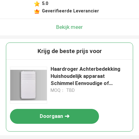
5.0
Geverifieerde Leverancier
Bekijk meer
Krijg de beste prijs voor
Haardroger Achterbedekking
Huishoudelijk apparaat
Schimmel Eenvoudige of
meerdere holtes plastic
MOQ： TBD
spuitgietmachine te koop
Doorgaan