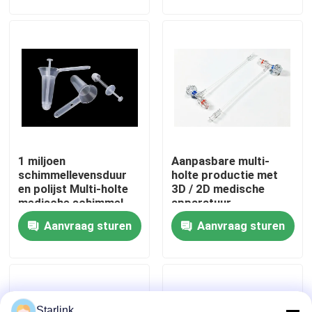
Over ons
Fabriekstocht
Kwaliteitscontrole
1 miljoen
Aanpasbare multi-
NEEM CONTACT MET ONS OP
schimmellevensduur
holte productie met
en polijst Multi-holte
3D / 2D medische
medische schimmel
apparatuur
Nieuws
voor medische
vormontwerp
Aanvraag sturen
Aanvraag sturen
apparatuur Anorectale
productie
Gevallen
Offerte Aanvragen
Starlink