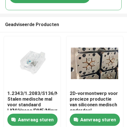
Geadviseerde Producten
Thuis
1.2343/1.2083/S136/NAK80
2D-vormontwerp voor
Stalen medische mal
precieze productie
voor standaard
van siliconen medisch
Producten
LKM/Hasco/DME/Misumi
onderdeel
BMC
Aanvraag sturen
Aanvraag sturen
ventilatorcomponent
VR-show