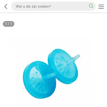
1
/
1